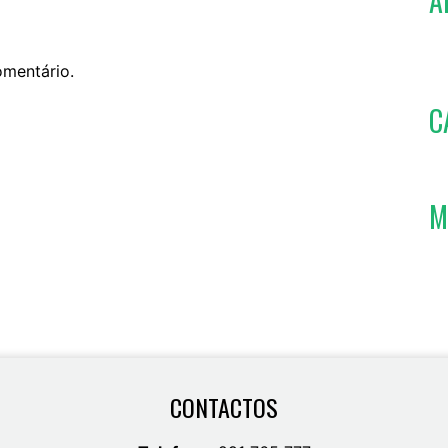
A
omentário.
C
M
CONTACTOS